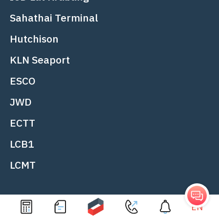
ผู้ประสานงาน
Sahathai Terminal
Khun Kanisorn
+66-94-9428893
อีเมล
Hutchison
Khun Amorntep
+66-89-7487239
อีเมล
KLN Seaport
ESCO
Paperless Codes
JWD
Kerry Siam Seaport: 2816
ECTT
E-Tracking
LCB1
LCMT
EN