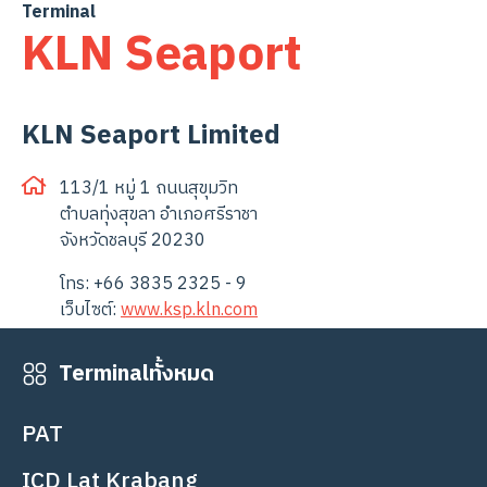
Skip
Terminal
KLN Seaport
to
content
KLN Seaport Limited
113/1 หมู่ 1 ถนนสุขุมวิท
ตำบลทุ่งสุขลา อำเภอศรีราชา
จังหวัดชลบุรี 20230
โทร: +66 3835 2325 - 9
เว็บไซต์:
www.ksp.kln.com
Terminalทั้งหมด
เปิดให้บริการทุกวัน ตลอด 24 ชั่วโมง
PAT
ดูแผนที่ที่ตั้ง
ICD Lat Krabang